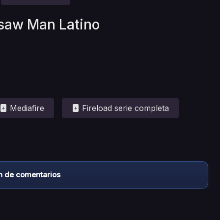
nsaw Man Latino
Mediafire
Fireload serie completa
n de comentarios
almacena ningún archivo/video en sus servidores, ni enlaz