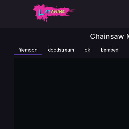
Chainsaw M
filemoon
doodstream
ok
bembed