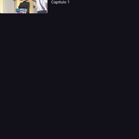
Capitulo 1
a directamente. Ningun video se encuentra