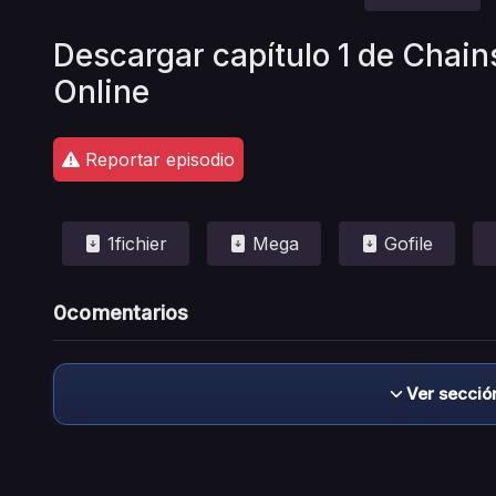
Descargar capítulo 1 de Chai
Online
Reportar episodio
1fichier
Mega
Gofile
0
comentarios
Ver secció
Descargo de responsabilidad: este sitio no 