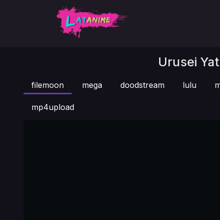
Urusei Yat
filemoon
mega
doodstream
lulu
m
mp4upload