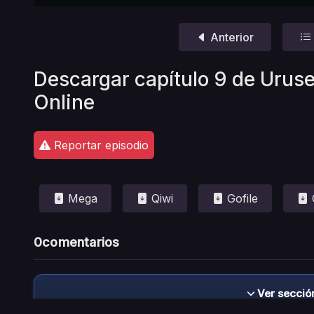
Anterior
Descargar capítulo 9 de Urus
Online
Reportar episodio
Mega
Qiwi
Gofile
0
comentarios
Ver secció