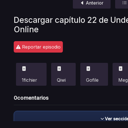
Anterior
Descargar capítulo 22 de Und
Online
Reportar episodio
1fichier
Qiwi
Gofile
Meg
0
comentarios
Ver secció