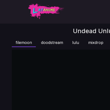
Undead Unlu
filemoon
doodstream
lulu
mixdrop