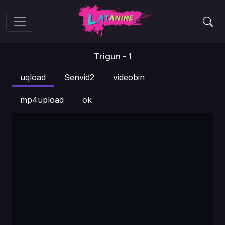
Trigun - 1
uqload
Senvid2
videobin
mp4upload
ok