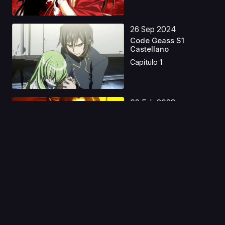
26 Sep 2024
Code Geass S1
Castellano
Capitulo 1
09 Feb 2023
Yami Shibai S3 & S4
Latino
Capitulo 1
08 Abr 2023
Tenkuu Shinpan Latino
Capitulo 1