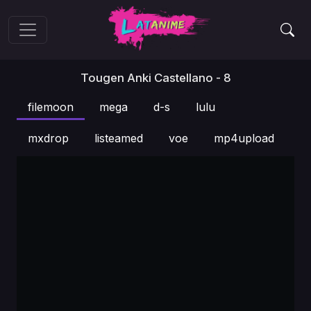
Tougen Anki Castellano - 8
filemoon
mega
d-s
lulu
mxdrop
listeamed
voe
mp4upload