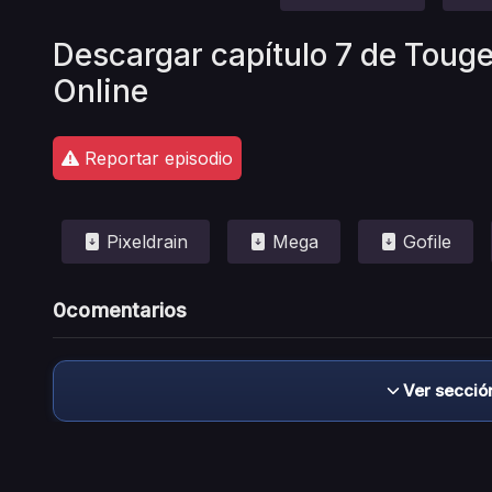
Descargar capítulo 7 de Toug
Online
Reportar episodio
Pixeldrain
Mega
Gofile
0
comentarios
Ver secció
Descargo de responsabilidad: este sitio no 