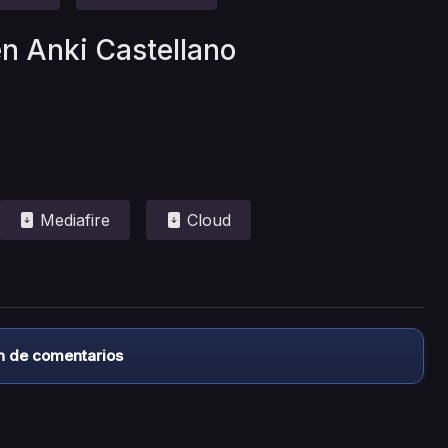
en Anki Castellano
Mediafire
Cloud
n de comentarios
almacena ningún archivo/video en sus servidores, ni enlaz