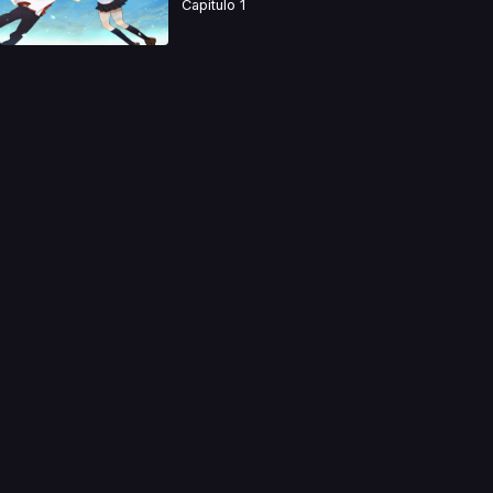
Capitulo 1
a directamente. Ningun video se encuentra