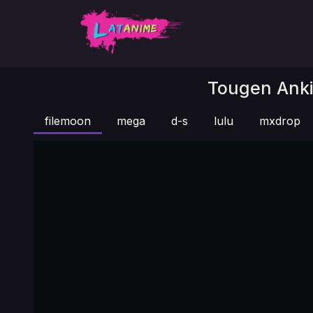
Tougen Anki 
filemoon
mega
d-s
lulu
mxdrop