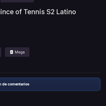
rince of Tennis S2 Latino
Mega
n de comentarios
almacena ningún archivo/video en sus servidores, ni enlaz