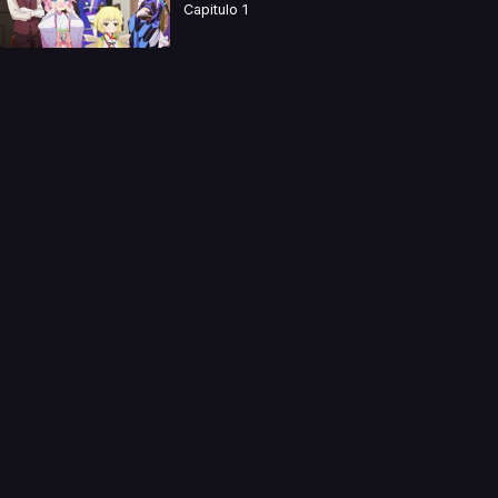
Capitulo 1
a directamente. Ningun video se encuentra