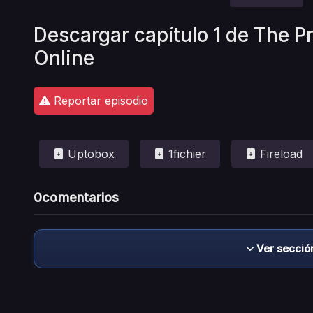
Descargar capítulo 1 de The P
Online
Reportar episodio
Uptobox
1fichier
Fireload
0
comentarios
Ver secció
Descargo de responsabilidad: este sitio no 