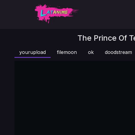
The Prince Of T
yourupload
filemoon
ok
doodstream