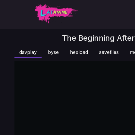
The Beginning After
dsvplay
byse
hexload
savefiles
m