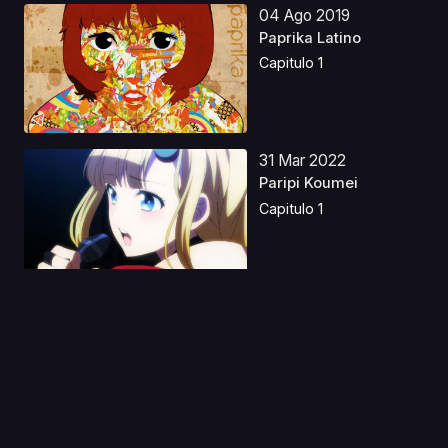
04 Ago 2019
Paprika Latino
Capitulo 1
31 Mar 2022
Paripi Koumei
Capitulo 1
05 Abr 2020
Ore no Yubi de
Midarero.: Heitengo
Futar...
Capitulo 1