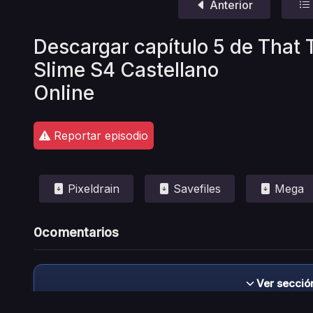
Anterior
Descargar capítulo 5 de That 
Slime S4 Castellano
Online
Reportar episodio
Pixeldrain
Savefiles
Mega
0
comentarios
Ver secció