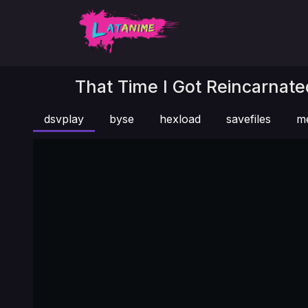
That Time I Got Reincarnate
dsvplay
byse
hexload
savefiles
m