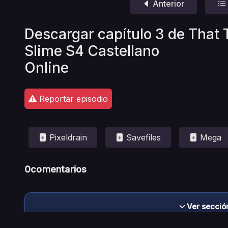
Anterior
Descargar capítulo 3 de That 
Slime S4 Castellano
Online
Reportar episodio
Pixeldrain
Savefiles
Mega
0
comentarios
Ver secció