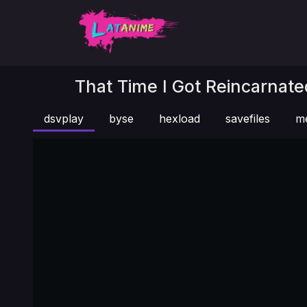
That Time I Got Reincarnate
dsvplay
byse
hexload
savefiles
m