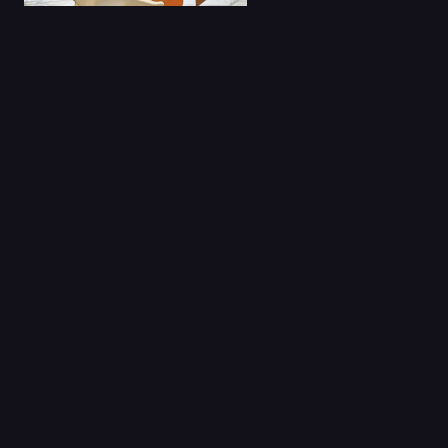
27 Ene 2024
Mashle S2 Latino
Capitulo 1
06 Oct 2020
Ikebukuro West Gate
Park
Capitulo 1
04 Sep 2023
Mob Psycho 100 Ova
2019 Castellano
Capitulo 1