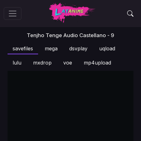
Tenjho Tenge Audio Castellano - 9
savefiles
mega
dsvplay
uqload
lulu
mxdrop
voe
mp4upload