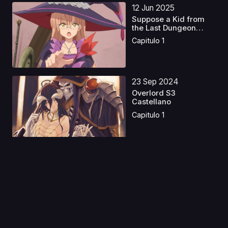
12 Jun 2025
Suppose a Kid from
the Last Dungeon
Boon...
Capitulo 1
23 Sep 2024
Overlord S3
Castellano
Capitulo 1
01 Sep 2020
Taiho Shichau zo in
America
Capitulo 1