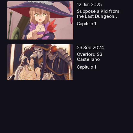
12 Jun 2025
Suppose a Kid from
the Last Dungeon
Boon...
Capitulo 1
23 Sep 2024
Overlord S3
Castellano
Capitulo 1
01 Sep 2020
Taiho Shichau zo in
America
Capitulo 1