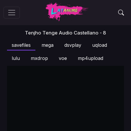
Tenjho Tenge Audio Castellano - 8
savefiles
mega
dsvplay
uqload
lulu
mxdrop
voe
mp4upload