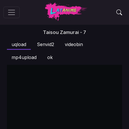
Taisou Zamurai - 7
uqload
Senvid2
videobin
mp4upload
ok