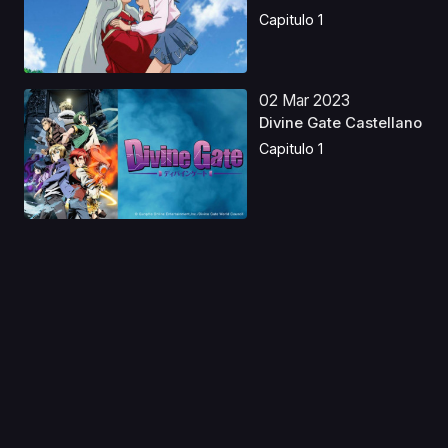
Capitulo 1
02 Mar 2023
Divine Gate Castellano
Capitulo 1
22 Abr 2026
Reborn as a Vending
Machine, I Now
Wande...
Capitulo 1
08 Ago 2019
Hunter x Hunter:
Yorkshin City