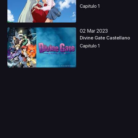
Capitulo 1
02 Mar 2023
Divine Gate Castellano
Capitulo 1
22 Abr 2026
Reborn as a Vending
Machine, I Now
Wande...
Capitulo 1
08 Ago 2019
Hunter x Hunter:
Yorkshin City