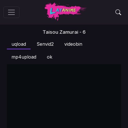
Taisou Zamurai - 6
uqload
Senvid2
videobin
mp4upload
ok