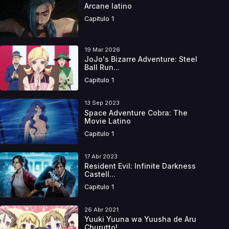
Arcane latino
Capitulo 1
19 Mar 2026
JoJo's Bizarre Adventure: Steel
Ball Run...
Capitulo 1
13 Sep 2023
Space Adventure Cobra: The
Movie Latino
Capitulo 1
17 Abr 2023
Resident Evil: Infinite Darkness
Castell...
Capitulo 1
26 Abr 2021
Yuuki Yuuna wa Yuusha de Aru
Churutto!