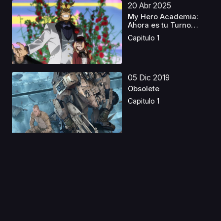
20 Abr 2025
My Hero Academia:
Ahora es tu Turno
Lati...
Capitulo 1
05 Dic 2019
Obsolete
Capitulo 1
08 Ene 2023
Kono Oto Tomare! S1 y
S2 Latino
Capitulo 1
14 Jul 2023