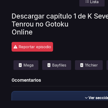
Lista
Descargar capítulo 1 de K Seve
Tenrou no Gotoku
Online
Reportar episodio
Mega
Bayfiles
1fichier
0
comentarios
Ver secció