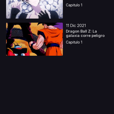
Capitulo 1
11 Dic 2021
Dragon Ball Z: La
galaxia corre peligro
Capitulo 1
08 Feb 2019
Ace wo Nerae! 2
(Raqueta de Oro 2)
Caste...
Capitulo 1
11 Oct 2020
Maesetsu!
Capitulo 1