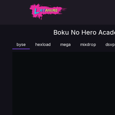
Boku No Hero Acade
byse
hexload
mega
mixdrop
dsvp