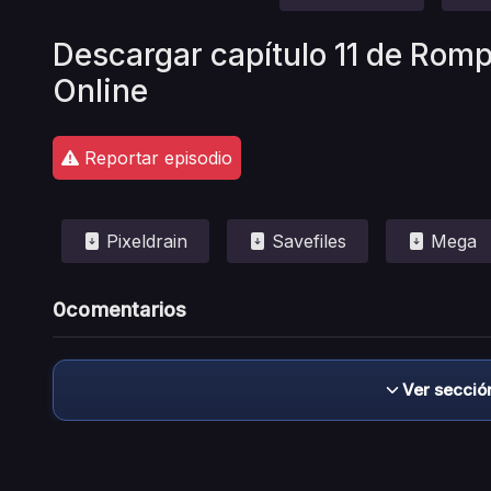
Descargar capítulo 11 de Romp
Online
Reportar episodio
Pixeldrain
Savefiles
Mega
0
comentarios
Ver secció
Descargo de responsabilidad: este sitio no 