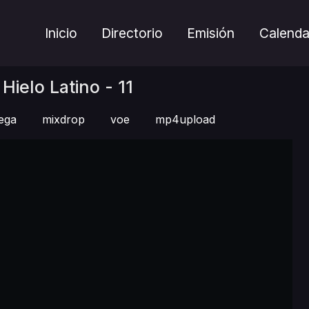
Inicio
Directorio
Emisión
Calenda
ielo Latino - 11
ega
mixdrop
voe
mp4upload