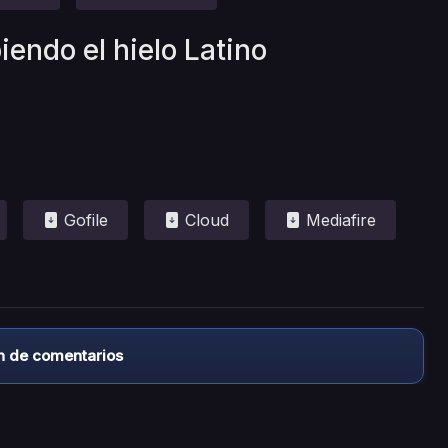
iendo el hielo Latino
Gofile
Cloud
Mediafire
n de comentarios
almacena ningún archivo/video en sus servidores, ni enlaz