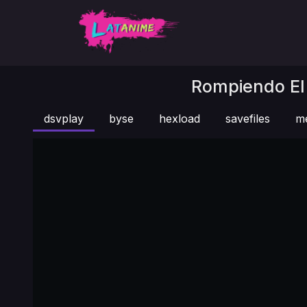
Rompiendo El H
dsvplay
byse
hexload
savefiles
m