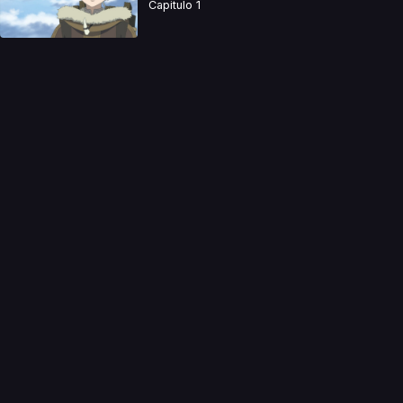
Capitulo 1
a directamente. Ningun video se encuentra