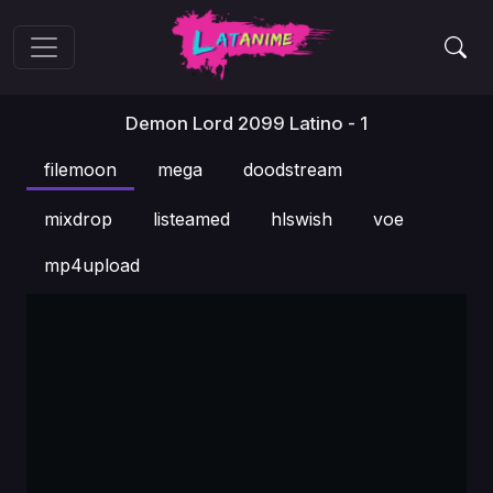
Demon Lord 2099 Latino - 1
filemoon
mega
doodstream
mixdrop
listeamed
hlswish
voe
mp4upload