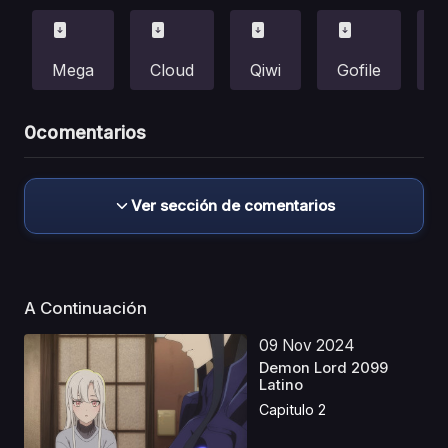
Mega
Cloud
Qiwi
Gofile
F
0
comentarios
Ver sección de comentarios
A Continuación
09 Nov 2024
Demon Lord 2099
Latino
Capitulo 2