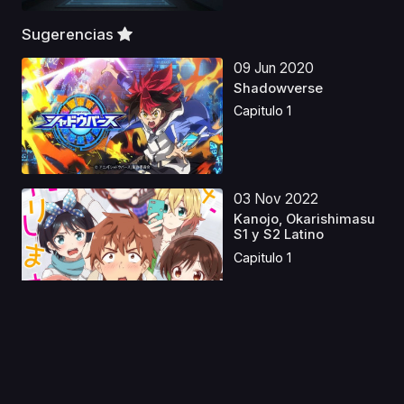
Sugerencias
09 Jun 2020
Shadowverse
Capitulo 1
03 Nov 2022
Kanojo, Okarishimasu
S1 y S2 Latino
Capitulo 1
16 May 2023
Bésalo a él, no a mí
Castellano
Capitulo 1