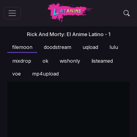
Rick And Morty: El Anime Latino - 1
filemoon
doodstream
uqload
lulu
mixdrop
ok
wishonly
listeamed
voe
mp4upload