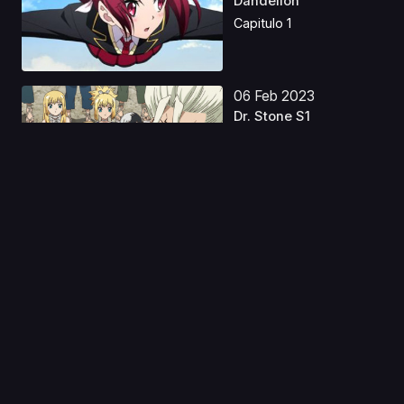
Dandelion
Capitulo 1
06 Feb 2023
Dr. Stone S1
Castellano
Capitulo 1
11 Jul 2025
Tougen Anki Latino
Capitulo 1
07 Abr 2023
Boku no Hero
Academia the Movie