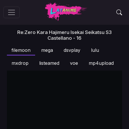
Re:Zero Kara Hajimeru Isekai Seikatsu S3
Castellano - 16
filemoon
mega
dsvplay
lulu
mxdrop
listeamed
voe
mp4upload