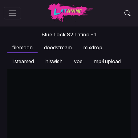
Blue Lock S2 Latino - 1
filemoon
doodstream
mixdrop
listeamed
hlswish
voe
mp4upload