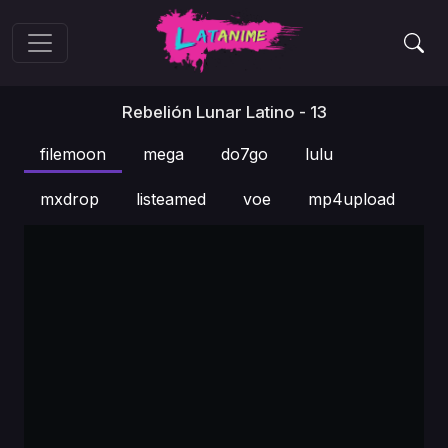
Rebelión Lunar Latino - 13
filemoon
mega
do7go
lulu
mxdrop
listeamed
voe
mp4upload