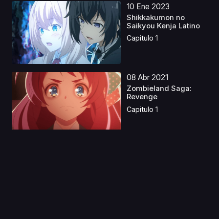
10 Ene 2023
Shikkakumon no
Saikyou Kenja Latino
Capitulo 1
08 Abr 2021
Zombieland Saga:
Revenge
Capitulo 1
21 May 2026
Lupin the Third Part 6
Latino
Capitulo 1
02 Ago 2023