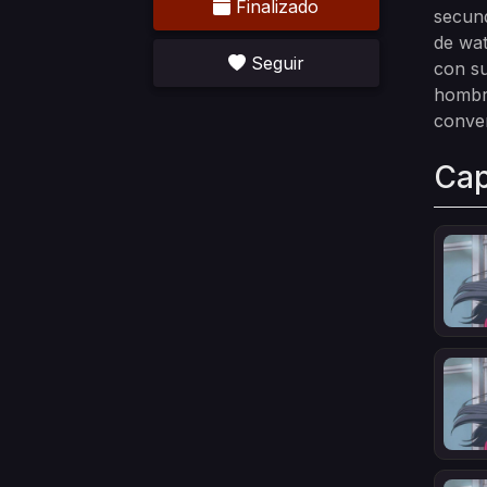
Finalizado
secund
de wat
Seguir
con su
hombre
conver
Cap