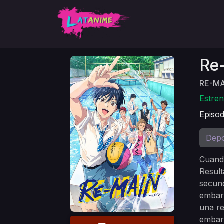
Re
RE-MA
Estren
Episod
Depo
Cuando
Result
secund
embarg
una re
embarg