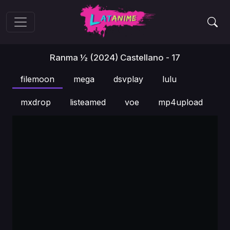
Ranma ½ (2024) Castellano - 17
filemoon
mega
dsvplay
lulu
mxdrop
listeamed
voe
mp4upload