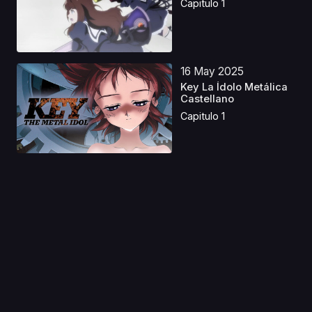
Capitulo 1
16 May 2025
Key La Ídolo Metálica
Castellano
Capitulo 1
09 Ene 2022
Baraou no Souretsu
Capitulo 1
10 Ago 2019
Amatsuki
Capitulo 1