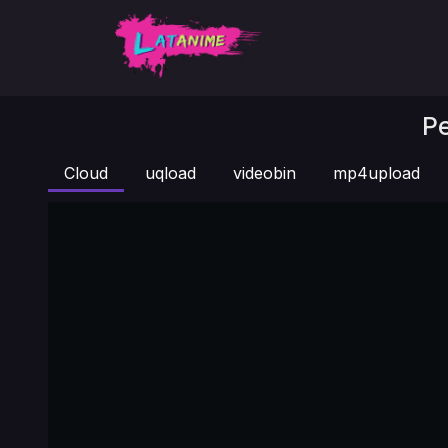
Pe
Cloud
uqload
videobin
mp4upload