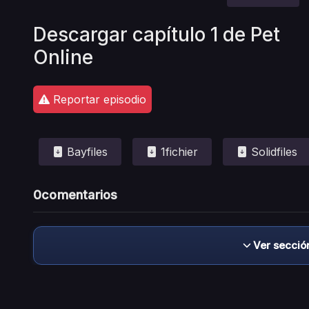
Descargar capítulo 1 de Pet
Online
Reportar episodio
Bayfiles
1fichier
Solidfiles
0
comentarios
Ver secció
Descargo de responsabilidad: este sitio no 