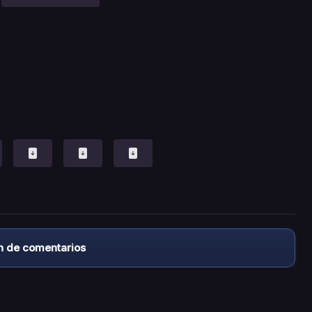
n de comentarios
almacena ningún archivo/video en sus servidores, ni enlaz