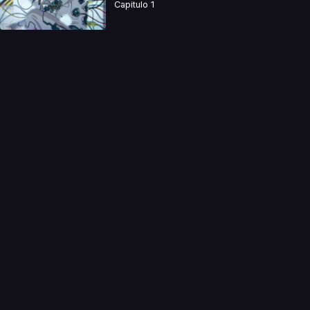
Capitulo 1
a directamente. Ningun video se encuentra