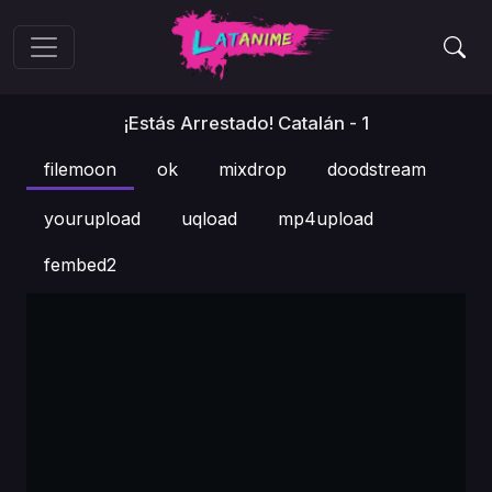
¡Estás Arrestado! Catalán - 1
filemoon
ok
mixdrop
doodstream
yourupload
uqload
mp4upload
fembed2