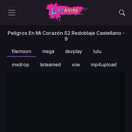
Peligros En Mi Corazón S2 Redoblaje Castellano -
9
filemoon
mega
dsvplay
lulu
mxdrop
listeamed
voe
mp4upload