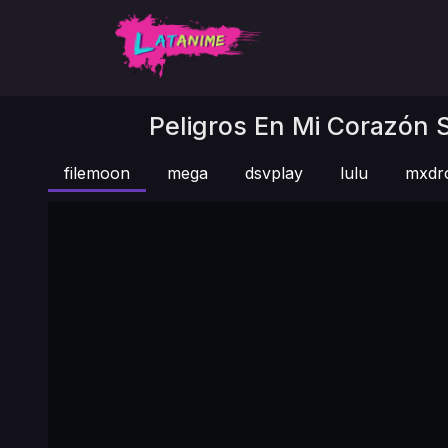
Peligros En Mi Corazón S
filemoon
mega
dsvplay
lulu
mxdr