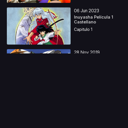
06 Jun 2023
Inuyasha Película 1
Castellano
Capitulo 1
28 Nov 2019
Robotics;Notes
Capitulo 1
11 Ago 2019
Nogizaka Haruka no
Himitsu
Capitulo 1