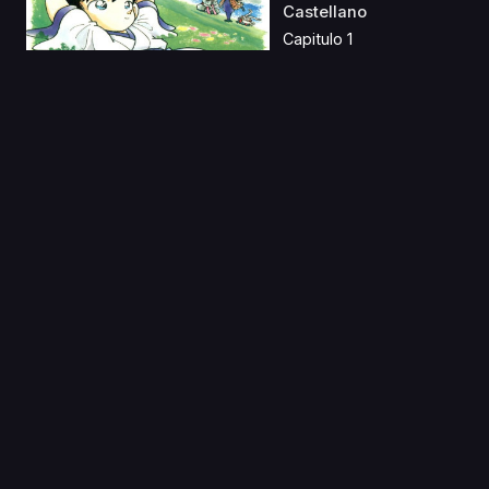
Castellano
Capitulo 1
02 Feb 2023
Meitantei Conan:
Hannin no Hanzawa-
san L...
Capitulo 1
09 Feb 2023
Yami Shibai S3 & S4
Latino
Capitulo 1
23 Jul 2024
Log Horizon S2 Latino