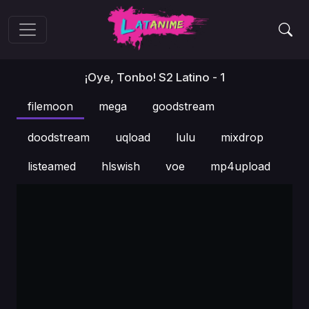
¡Oye, Tonbo! S2 Latino - 1
filemoon
mega
goodstream
doodstream
uqload
lulu
mixdrop
listeamed
hlswish
voe
mp4upload