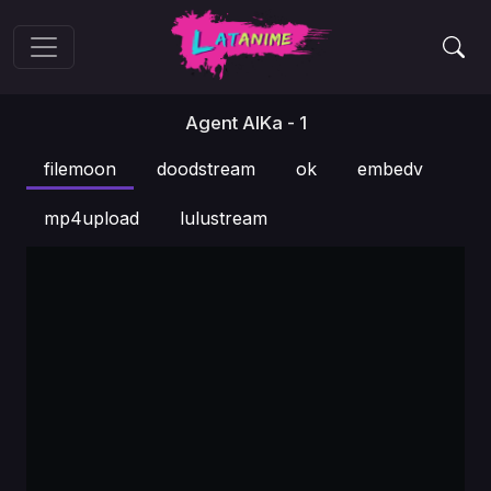
Agent AIKa - 1
filemoon
doodstream
ok
embedv
mp4upload
lulustream