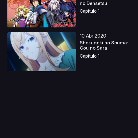
no Densetsu
Capitulo 1
10 Abr 2020
Shokugeki no Souma:
Gou no Sara
Capitulo 1
24 Abr 2019
Sidonia no Kishi 2
Latino
Capitulo 1
05 Sep 2023
Maria-sama ga Miteru
S3 Castellano