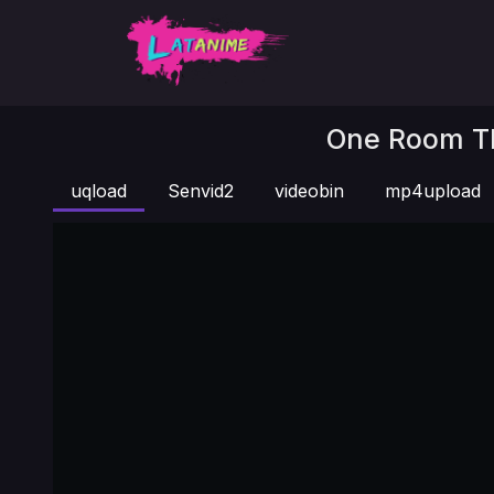
One Room Th
uqload
Senvid2
videobin
mp4upload