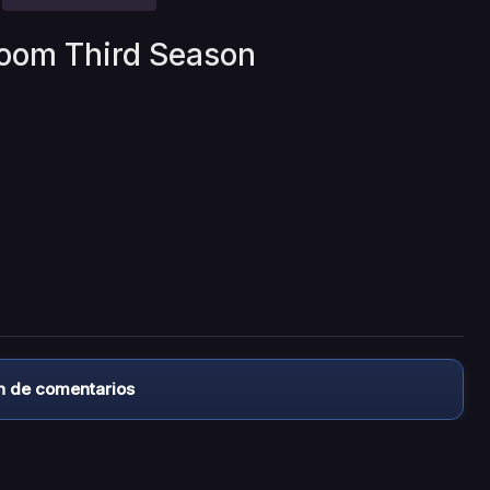
Room Third Season
n de comentarios
almacena ningún archivo/video en sus servidores, ni enlaz