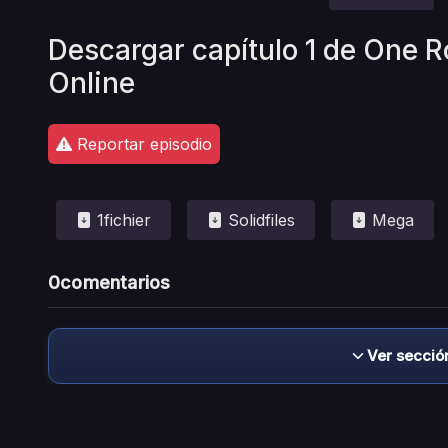
Descargar capítulo 1 de One 
Online
Reportar episodio
1fichier
Solidfiles
Mega
0
comentarios
Ver secció
Descargo de responsabilidad: este sitio no 