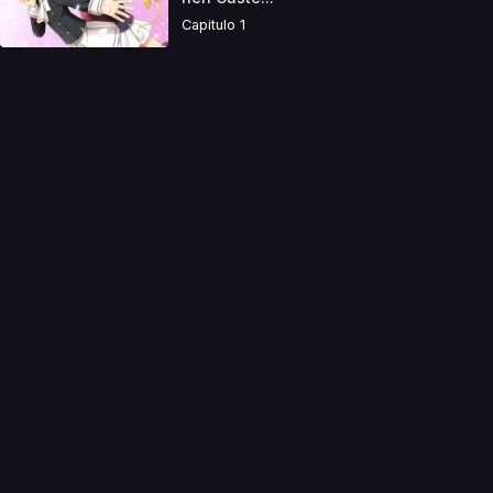
Capitulo 1
a directamente. Ningun video se encuentra