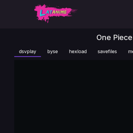
One Piece 
dsvplay
byse
hexload
savefiles
m