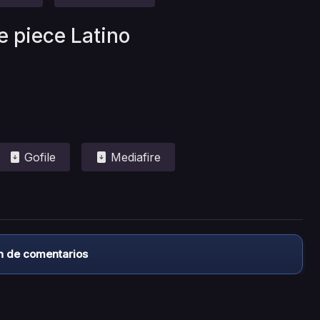
e piece Latino
Gofile
Mediafire
n de comentarios
almacena ningún archivo/video en sus servidores, ni enlaz