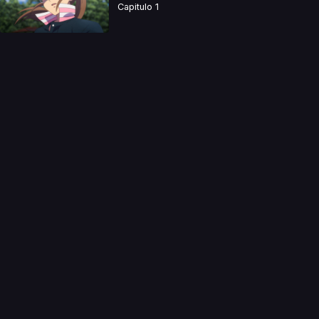
Capitulo 1
a directamente. Ningun video se encuentra