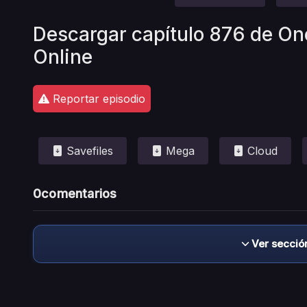
Descargar capítulo 876 de On
Online
Reportar episodio
Savefiles
Mega
Cloud
0
comentarios
Ver secció
Descargo de responsabilidad: este sitio no 