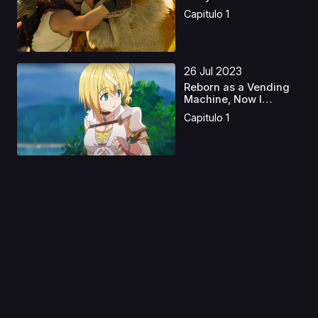
Capitulo 1
26 Jul 2023
Reborn as a Vending
Machine, Now I
Wande...
Capitulo 1
02 Abr 2022
Love All Play
Capitulo 1
20 Ago 2023
Ranma 1/2 Latino
Capitulo 1