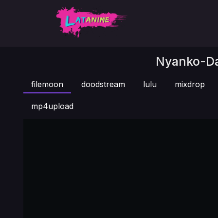
Nyanko-Day
filemoon
doodstream
lulu
mixdrop
mp4upload