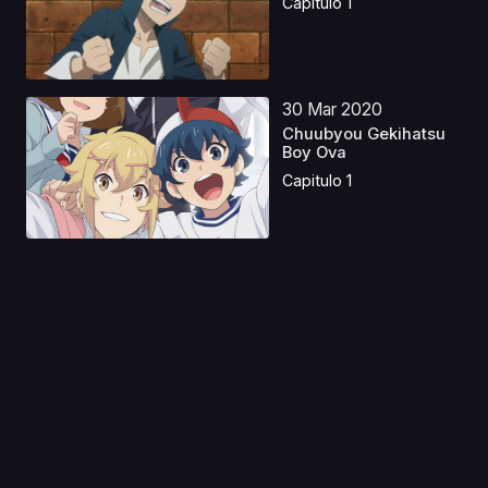
Capitulo 1
30 Mar 2020
Chuubyou Gekihatsu
Boy Ova
Capitulo 1
18 Ene 2024
Hotel Hazbin
Castellano
Capitulo 1
05 Abr 2021
Odd Taxi
Capitulo 1