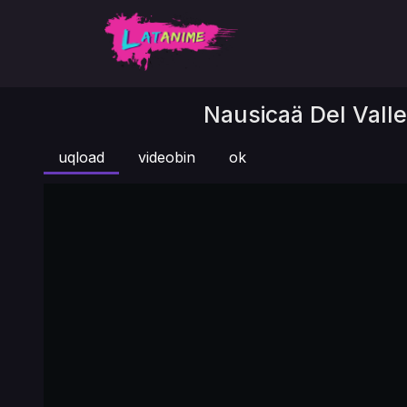
Nausicaä Del Valle
uqload
videobin
ok