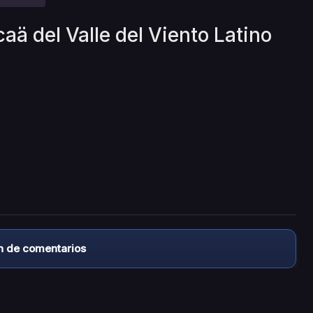
aä del Valle del Viento Latino
n de comentarios
almacena ningún archivo/video en sus servidores, ni enlaz