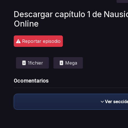
Descargar capítulo 1 de Nausic
Online
Reportar episodio
1fichier
Mega
0
comentarios
Ver secció
Descargo de responsabilidad: este sitio no 