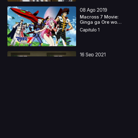
08 Ago 2019
Macross 7 Movie:
Ginga ga Ore wo
Yondeir...
Capitulo 1
16 Sep 2021
Mahoutsukai no Yome:
Nishi no Shounen to...
Capitulo 1
20 Ago 2020
Time Travel Shoujo:
Mari Waka to 8-nin n...
Capitulo 1