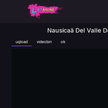
Nausicaä Del Valle De
uqload
videobin
ok