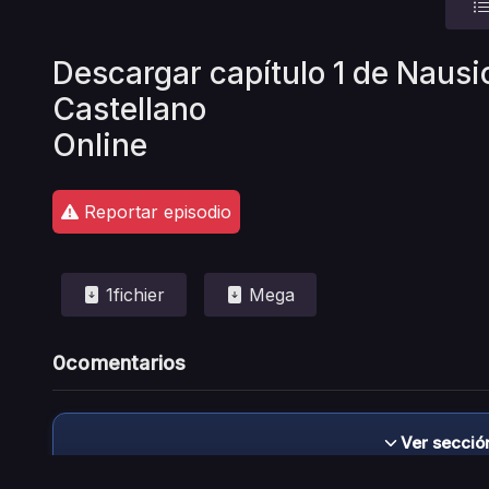
Descargar capítulo 1 de Nausic
Castellano
Online
Reportar episodio
1fichier
Mega
0
comentarios
Ver secció