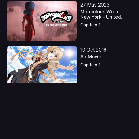
27 May 2023
Miraculous World:
New York - United
Hero...
Capitulo 1
10 Oct 2019
Air Movie
Capitulo 1
13 Ago 2019
Ouritsu Uchuugun:
Honneamise no
Tsubasa ...
Capitulo 1