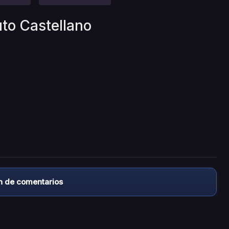
to Castellano
n de comentarios
almacena ningún archivo/video en sus servidores, ni enlaz