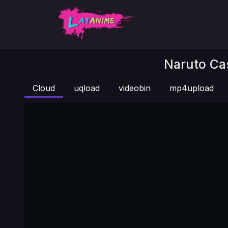
Naruto Cas
Cloud
uqload
videobin
mp4upload