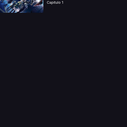
Capitulo 1
a directamente. Ningun video se encuentra