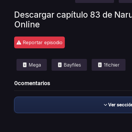
Descargar capítulo 83 de Naru
Online
Reportar episodio
Mega
Bayfiles
1fichier
0
comentarios
Ver secció
Descargo de responsabilidad: este sitio no 