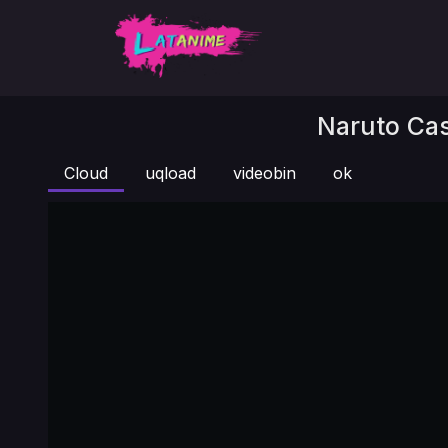
Naruto Cas
Cloud
uqload
videobin
ok