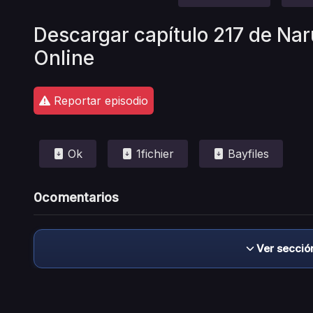
Descargar capítulo 217 de Nar
Online
Reportar episodio
Ok
1fichier
Bayfiles
0
comentarios
Ver secció
Descargo de responsabilidad: este sitio no 