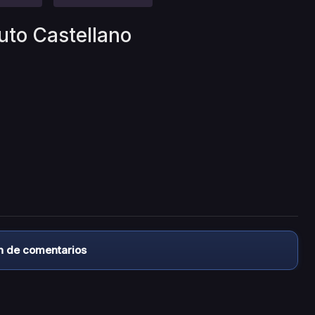
uto Castellano
n de comentarios
almacena ningún archivo/video en sus servidores, ni enlaz